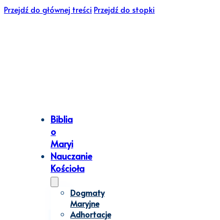
Przejdź do głównej treści
Przejdź do stopki
Biblia
o
Maryi
Nauczanie
Kościoła
Dogmaty
Maryjne
Adhortacje