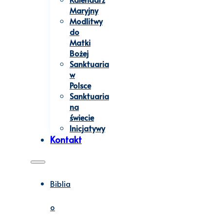
Maryjny
Modlitwy
do
Matki
Bożej
Sanktuaria
w
Polsce
Sanktuaria
na
świecie
Inicjatywy
Kontakt
Biblia
o