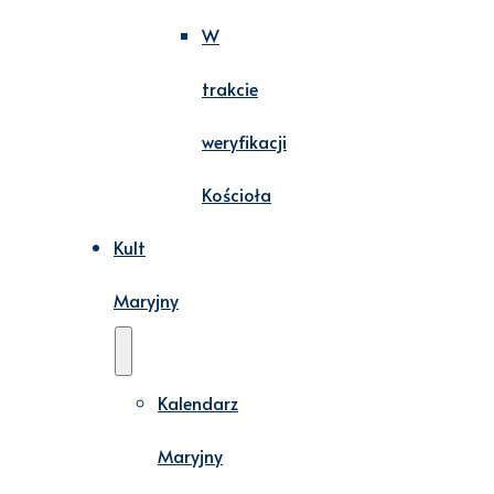
W
trakcie
weryfikacji
Kościoła
Kult
Maryjny
Kalendarz
Maryjny