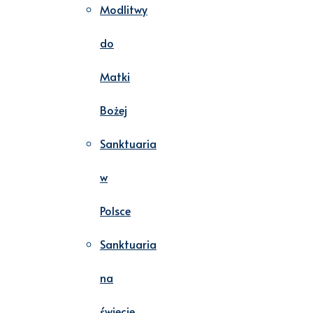
Modlitwy
do
Matki
Bożej
Sanktuaria
w
Polsce
Sanktuaria
na
świecie