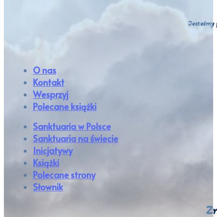
Jesteśmy 
O nas
Kontakt
Wesprzyj
Polecane książki
Sanktuaria w Polsce
Sanktuaria na świecie
Inicjatywy
Książki
Polecane strony
Słownik
Zn