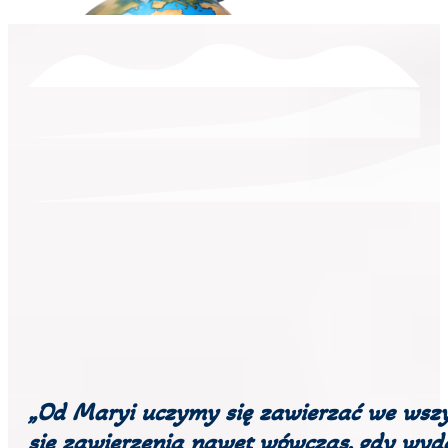
„Od Maryi uczymy się zawierzać we wszy
się zawierzenia nawet wówczas, gdy wydaj