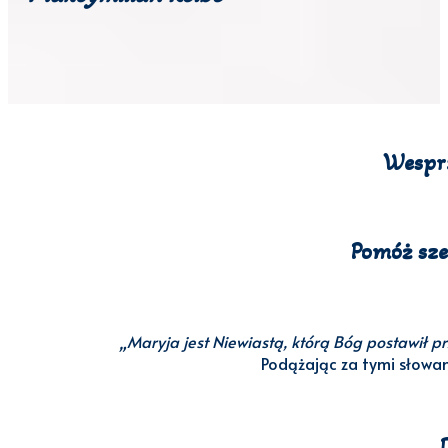
Wespr
Pomóż sze
„Maryja jest Niewiastą, którą Bóg postawił 
Podążając za tymi słowam