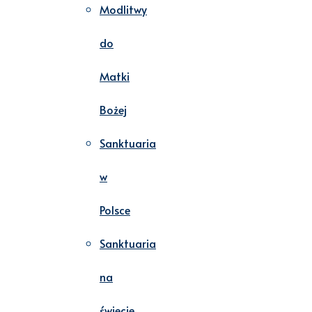
Modlitwy
do
Matki
Bożej
Sanktuaria
w
Polsce
Sanktuaria
na
świecie