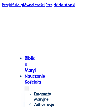
Przejdź do głównej treści
Przejdź do stopki
Biblia
o
Maryi
Nauczanie
Kościoła
Dogmaty
Maryjne
Adhortacje