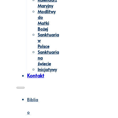
Maryjny
Modlitwy
do
Matki
Bożej
Sanktuaria
w
Polsce
Sanktuaria
na
świecie
Inicjatywy
Kontakt
Biblia
o