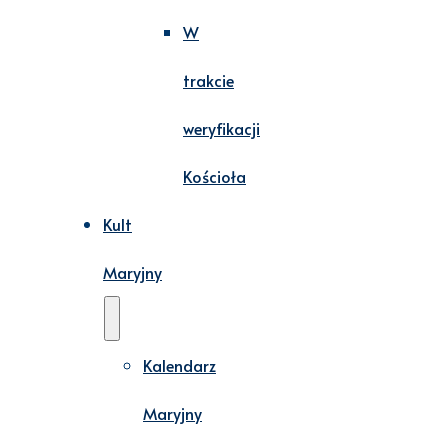
W
trakcie
weryfikacji
Kościoła
Kult
Maryjny
Kalendarz
Maryjny