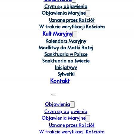
Czym są objawienia
Objawienia Maryjne
Uznane przez Kościół
W trakcie weryfikacji Kościoła
Kult Maryjny
Kalendarz Maryjny
Modlitwy do Matki Bożej
Sanktuaria w Polsce
Sanktuaria na świecie
Inicjatywy
Sylwetki
Kontakt
Objawienia
Czym są objawienia
Objawienia Maryjne
Uznane przez Kościół
W trakcie weryfikacji Kościoła