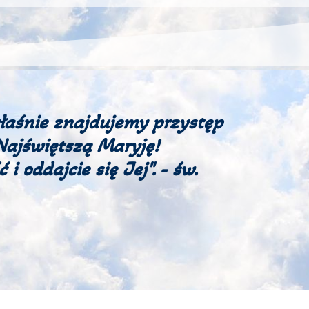
właśnie znajdujemy przystęp
 Najświętszą Maryję!
i oddajcie się Jej". - św.