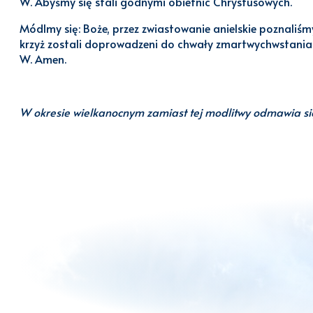
W. Abyśmy się stali godnymi obietnic Chrystusowych.
Módlmy się: Boże, przez zwiastowanie anielskie poznaliśm
krzyż zostali doprowadzeni do chwały zmartwychwstania.
W. Amen.
W okresie wielkanocnym zamiast tej modlitwy odmawia s