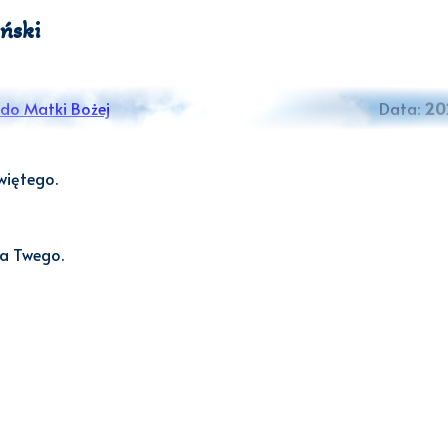
ński
do Matki Bożej
Data:
20
więtego.
wa Twego.