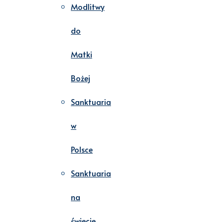
Modlitwy
do
Matki
Bożej
Sanktuaria
w
Polsce
Sanktuaria
na
świecie