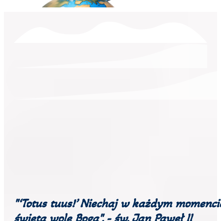
"‘Totus tuus!’ Niechaj w każdym momen
święta wolę Boga". - św. Jan Paweł II