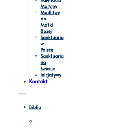
Maryjny
Modlitwy
do
Matki
Bożej
Sanktuaria
w
Polsce
Sanktuaria
na
świecie
Inicjatywy
Kontakt
Biblia
o