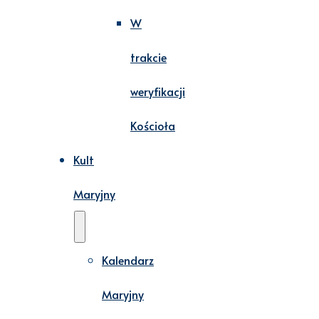
W
trakcie
weryfikacji
Kościoła
Kult
Maryjny
Kalendarz
Maryjny