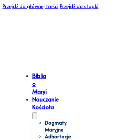
Przejdź do głównej treści
Przejdź do stopki
Biblia
o
Maryi
Nauczanie
Kościoła
Dogmaty
Maryjne
Adhortacje