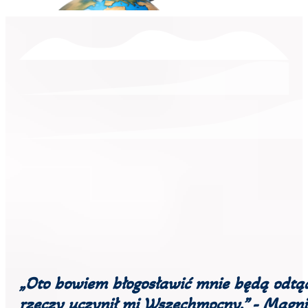
„Oto bowiem błogosławić mnie będą odtąd
rzeczy uczynił mi Wszechmocny.” - Magni