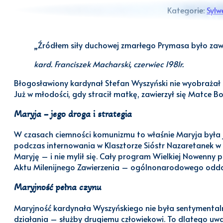
Kategorie:
Sylw
„Źródłem siły duchowej zmarłego Prymasa było zawi
kard. Franciszek Macharski, czerwiec 1981r.
Błogosławiony kardynał Stefan Wyszyński nie wyobrażał sob
Już w młodości, gdy stracił matkę, zawierzył się Matce Boż
Maryja – jego droga i strategia
W czasach ciemności komunizmu to właśnie Maryja była jego
podczas internowania w Klasztorze Sióstr Nazaretanek w 
Maryję – i nie mylił się. Cały program Wielkiej Nowenny 
Aktu Milenijnego Zawierzenia – ogólnonarodowego oddan
Maryjność pełna czynu
Maryjność kardynała Wyszyńskiego nie była sentymentalna,
działania – służby drugiemu człowiekowi. To dlatego uważ