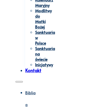
Maryjny
Modlitwy
do
Matki
Bożej
Sanktuaria
w
Polsce
Sanktuaria
na
świecie
Inicjatywy
Kontakt
Biblia
o