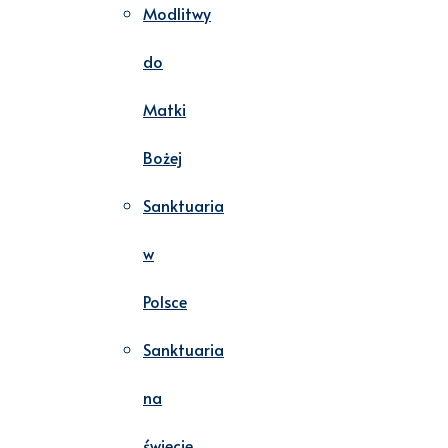
Modlitwy
do
Matki
Bożej
Sanktuaria
w
Polsce
Sanktuaria
na
świecie