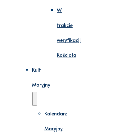
W
trakcie
weryfikacji
Kościoła
Kult
Maryjny
Kalendarz
Maryjny