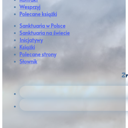
Wesprzyj
Polecane książki
Sanktuaria w Polsce
Sanktuaria na świecie
Inicjatywy
Książki
Polecane strony
Słownik
Zn