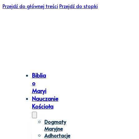
Przejdź do głównej treści
Przejdź do stopki
Biblia
o
Maryi
Nauczanie
Kościoła
Dogmaty
Maryjne
Adhortacje