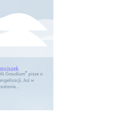
anciszek
lii Gaudium” pisze o
ngelizacji. Już w
 zesłanie…