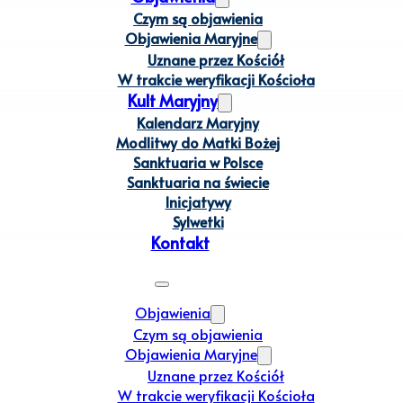
Czym są objawienia
Objawienia Maryjne
Uznane przez Kościół
W trakcie weryfikacji Kościoła
Kult Maryjny
Kalendarz Maryjny
Modlitwy do Matki Bożej
Sanktuaria w Polsce
Sanktuaria na świecie
Inicjatywy
Sylwetki
Kontakt
Objawienia
Czym są objawienia
Objawienia Maryjne
Uznane przez Kościół
W trakcie weryfikacji Kościoła