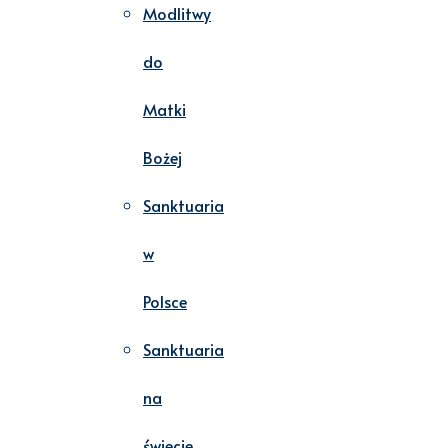
Modlitwy
do
Matki
Bożej
Sanktuaria
w
Polsce
Sanktuaria
na
świecie