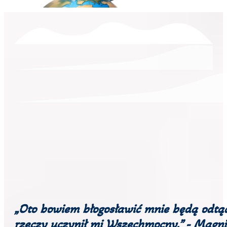
„Oto bowiem błogosławić mnie będą odtąd
rzeczy uczynił mi Wszechmocny.” - Magni