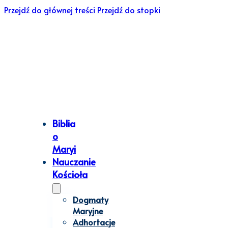
Przejdź do głównej treści
Przejdź do stopki
Biblia
o
Maryi
Nauczanie
Kościoła
Dogmaty
Maryjne
Adhortacje