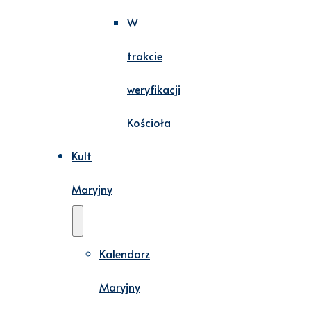
W
trakcie
weryfikacji
Kościoła
Kult
Maryjny
Kalendarz
Maryjny