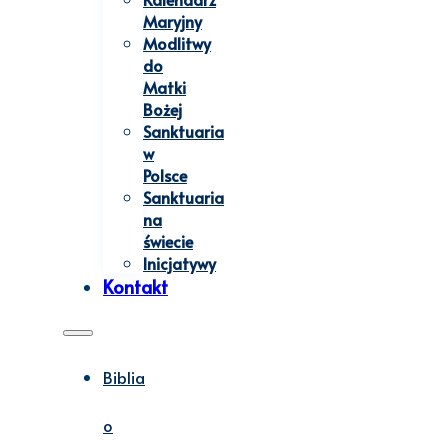
Maryjny
Modlitwy
do
Matki
Bożej
Sanktuaria
w
Polsce
Sanktuaria
na
świecie
Inicjatywy
Kontakt
Biblia
o