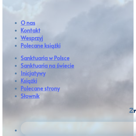
O nas
Kontakt
Wesprzyj
Polecane książki
Sanktuaria w Polsce
Sanktuaria na świecie
Inicjatywy
Książki
Polecane strony
Słownik
Zn