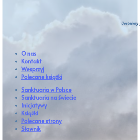
Jesteśmy 
O nas
Kontakt
Wesprzyj
Polecane książki
Sanktuaria w Polsce
Sanktuaria na świecie
Inicjatywy
Książki
Polecane strony
Słownik