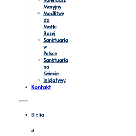
Maryjny
Modlitwy
do
Matki
Bożej
Sanktuaria
w
Polsce
Sanktuaria
na
świecie
Inicjatywy
Kontakt
Biblia
o