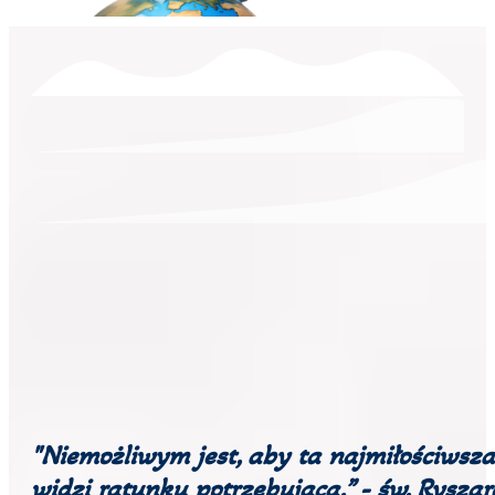
"Niemożliwym jest, aby ta najmiłościwsza
widzi ratunku potrzebującą.” - św. Rysz