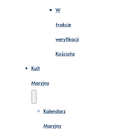
W
trakcie
weryfikacji
Kościoła
Kult
Maryjny
Kalendarz
Maryjny