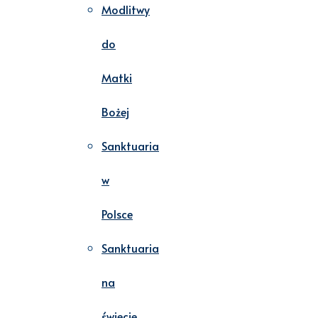
Modlitwy
do
Matki
Bożej
Sanktuaria
w
Polsce
Sanktuaria
na
świecie