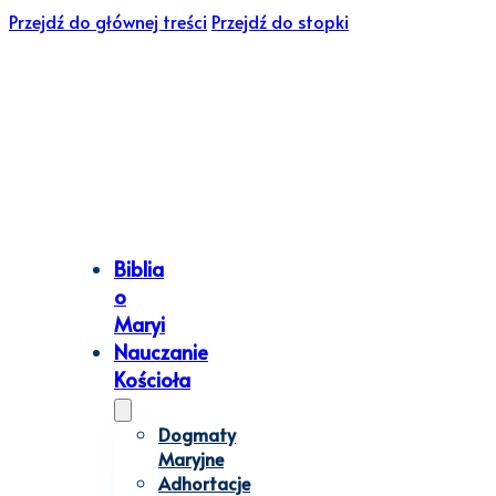
Przejdź do głównej treści
Przejdź do stopki
Biblia
o
Maryi
Nauczanie
Kościoła
Dogmaty
Maryjne
Adhortacje